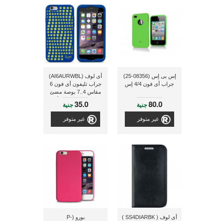
إس بى إس (08356-25)
أى لوف (AI6AURWBL)
جراب أى فون 4/4 إس
جراب تليفون أى فون 6
مقاس 4..7 بوصة مضئ
فى الظلام و ذو لون أزرق
35.0
80.0
جنية
جنية
غير متوفر
غير متوفر
أى لوف ( SS4DIARBK )
بورو (P-