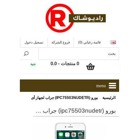
قائمة رغباتي (0)
فروع الشركة
تسجيل دخول
0 منتجات - 0.0
جنية
menu
»
الرئيسية
بورو (IPC75503NUDETR) جراب لجهاز أى فون 7 بلس و ذو لون شفاف
بورو (ipc75503nudetr) جراب لجهاز أى فون 7 بلس و ذو لون شفاف