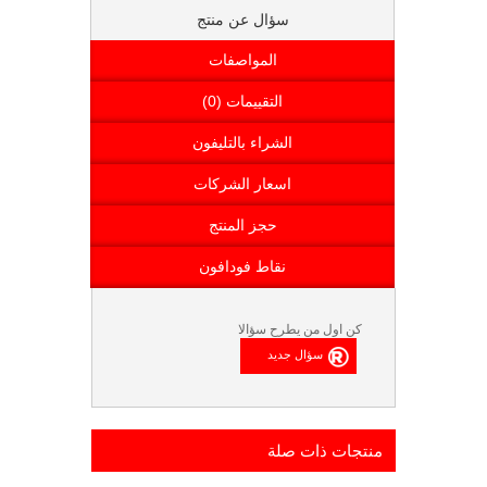
سؤال عن منتج
المواصفات
التقييمات (0)
الشراء بالتليفون
اسعار الشركات
حجز المنتج
نقاط فودافون
كن اول من يطرح سؤالا
منتجات ذات صلة