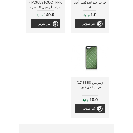
جراب جلد لجلاكسى أس
IPC655STOUCHPNK)
4
جراب أى فون 6 بلس /
6s بلس مقاس 5.5 بوصة
149.0
1.0
جنية
جنية
- وردى
غير متوفر
غير متوفر
زينتريس (8530-17)
جراب للأى فون5
10.0
جنية
غير متوفر