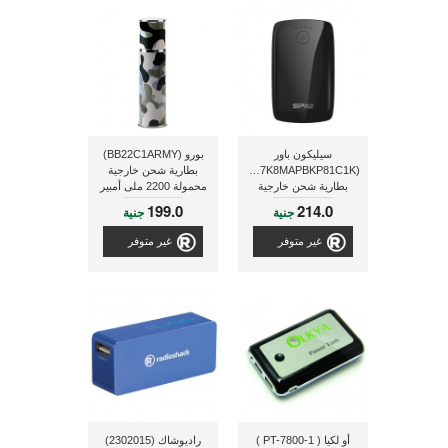
سيليكون باور
بورو (BB22C1ARMY)
(SP7K8MAPBKP81C1K)
بطارية شحن خارجية
بطارية شحن خارجية
محمولة 2200 ملى أمبير
محمولة ذات سعة 7800
ذو لون مموه
199.0
214.0
جنية
جنية
مللى أمبير, ذو لون أسود
غير متوفر
غير متوفر
أو لكيا ( PT-7800-1 )
راديوشاك (2302015)