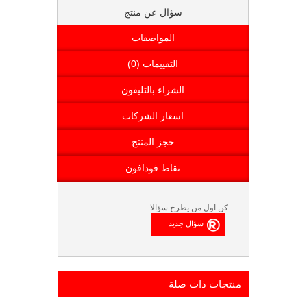
سؤال عن منتج
المواصفات
التقييمات (0)
الشراء بالتليفون
اسعار الشركات
حجز المنتج
نقاط فودافون
كن اول من يطرح سؤالا
منتجات ذات صلة