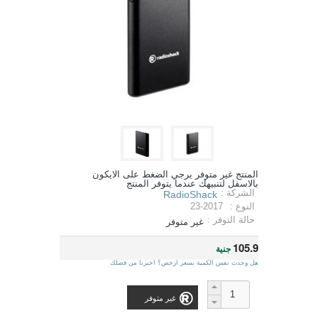
المنتج غير متوفر يرجي الضغط على الايكون
بالاسفل لتنبيهك عندما يتوفر المنتج
الشركة :
RadioShack
النوع :
23-2017
حالة التوفر :
غير متوفر
105.9
جنية
هل وجدت نفس الكمية بسعر ارخص؟ اخبرنا من فضلك
غير متوفر