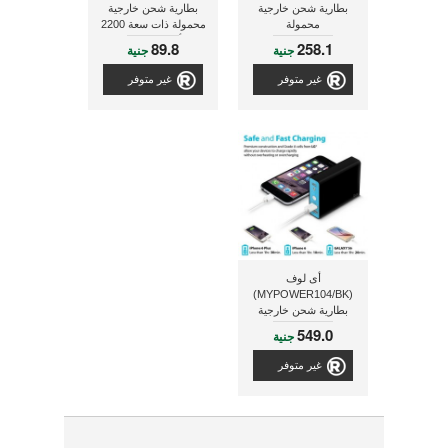
بطارية شحن خارجية
بطارية شحن خارجية
محمولة
محمولة ذات سعة 2200
مللى أمبير و يوفر حتى 6
89.8
258.1
جنية
جنية
ساعات من وقت التحدث
غير متوفر
غير متوفر
أى لوف
(MYPOWER104/BK)
بطارية شحن خارجية
محمولة مزودة بعدد 2
549.0
جنية
منفذ يو إس بى 10400
مللى أمبير ذات لون أسود
غير متوفر