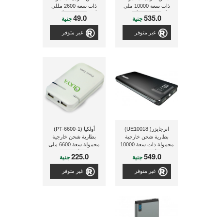
ذات سعة 10000 ملى
ذات سعة 2600 مللى
أمبير, ذو لون أسود
أمبير, ذات لون أسود/
49.0
535.0
جنية
جنية
رمادى
غير متوفر
غير متوفر
انرجايزر( UE10018)
أولكيا (PT-6600-1)
بطارية شحن خارجية
بطارية شحن خارجية
محمولة ذات سعة 10000
محمولة سعة 6600 ملى
مللي أمبير, ذات لون
أمبير
225.0
549.0
جنية
جنية
أسود
غير متوفر
غير متوفر