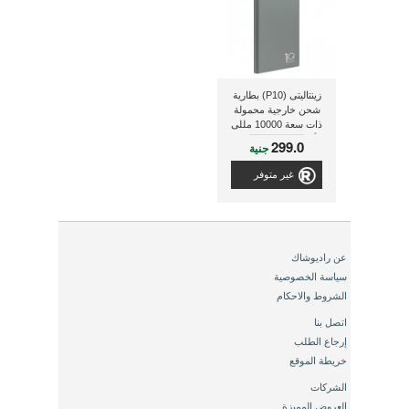
زينتاليتى (P10) بطارية
شحن خارجية محمولة
ذات سعة 10000 مللى
أمبير, ذو لون رمادى
299.0
جنية
غير متوفر
عن راديوشاك
سياسة الخصوصية
الشروط والاحكام
اتصل بنا
إرجاع الطلب
خريطة الموقع
الشركات
العروض المميزة