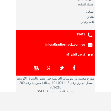
الاسئلة الشائعة
حسابي
طلباتي
قائمة رغباتي
19419
info(at)radioshack.com.eg
فرص الشراكة
موزع معتمد لراديوشاك العالمية في مصر والشرق الاوسط
سجل تجاري رقم 5-00111-191 ,بطاقة ضريبية رقم 200-
216-783
حقوق النشر محفوظة 2014