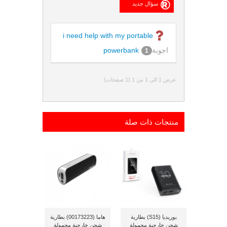
i need help with my portable
اجوبة
powerbank
1
عرض 1 الى 1 من 1 (1 صفحات)
منتجات ذات صلة
بوريديا (S15) بطارية
هاما (00173223) بطارية
شحن خارجية محمولة
شحن خارجية محمولة