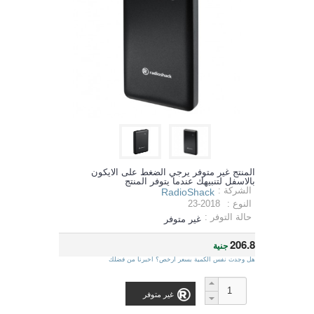
المنتج غير متوفر يرجي الضغط على الايكون
بالاسفل لتنبيهك عندما يتوفر المنتج
الشركة :
RadioShack
النوع :
23-2018
حالة التوفر :
غير متوفر
206.8
جنية
هل وجدت نفس الكمية بسعر ارخص؟ اخبرنا من فضلك
غير متوفر