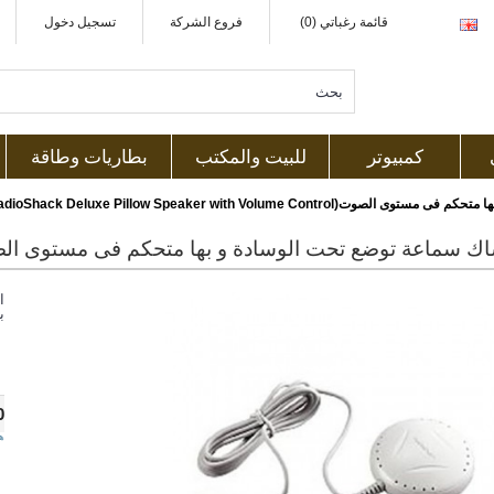
قائمة رغباتي (0)
فروع الشركة
تسجيل دخول
كمبيوتر
للبيت والمكتب
بطاريات وطاقة
RadioShack Deluxe Pillow Speaker with Volume C)
ا
ب
0
ه