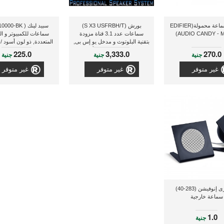
إديفاير سماعة محمولة(EDIFIER
بورش (S X3 USFRBH/T)
AUDIO CANDY - M
سماعات عدد 3.1 قناة مزودة
سماعات للكمبيوتر و ا
بتقنية البلوتوث و مدخل يو إس بى,
المتعددة, ذو لون أسود 
إس دى, راديو إف أم
225.0
3,333.0
270.0
جنية
جنية
جنية
غير متوفر
غير متوفر
غير متوفر
ميركيرى إنوفيشن (283-40)
سماعة خارجية
1.0
جنية