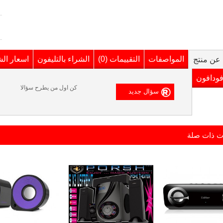
المواصفات
التقييمات (0)
الشراء بالتليفون
اسعار ال
عن منتج
فودافون
كن اول من يطرح سؤالا
ت ذات صلة