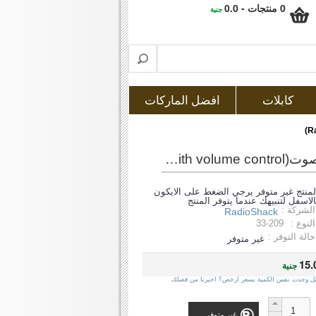
0 منتجات - 0.0
جنية
كابلات
افضل الماركات
راديو شاك سماعة توضع تحت الوسادة و بها متحكم فى مستوى الصوت(radioshack deluxe pillow speaker with volume control)
لمنتج غير متوفر يرجي الضغط على الايكون
الاسفل لتنبيهك عندما يتوفر المنتج
الشركة :
RadioShack
النوع :
33-209
حالة التوفر :
غير متوفر
15.
جنية
ل وجدت نفس الكمية بسعر ارخص؟ اخبرنا من فضلك
غير متوفر