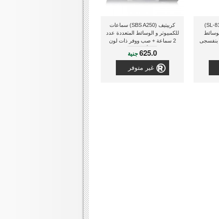
سبيد لينك ( SL-810000-BK)
كرييتيف (SBS A250) سماعات
لوسائط
للكمبيوتر و الوسائط المتعددة عدد
/ بنفسجى
2 سماعة + صب ووفر ذات لون
أسود
625.0
جنية
غير متوفر