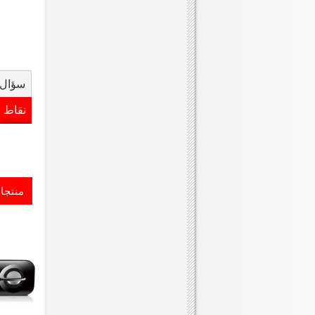
سؤال 
نقاط 
منتجا