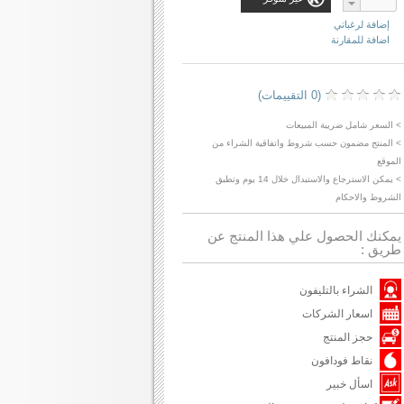
إضافة لرغباتي
اضافة للمقارنة
(0 التقييمات)
> السعر شامل ضريبة المبيعات
> المنتج مضمون حسب شروط واتفاقية الشراء من
الموقع
> يمكن الاسترجاع والاستبدال خلال 14 يوم وتطبق
الشروط والاحكام
يمكنك الحصول علي هذا المنتج عن
طريق :
الشراء بالتليفون
اسعار الشركات
حجز المنتج
نقاط فودافون
اسأل خبير