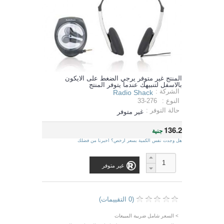
المنتج غير متوفر يرجي الضغط على الايكون
بالاسفل لتنبيهك عندما يتوفر المنتج
الشركة :
Radio Shack
النوع :
33-276
حالة التوفر :
غير متوفر
136.2
جنية
هل وجدت نفس الكمية بسعر ارخص؟ اخبرنا من فضلك
غير متوفر
(0 التقييمات)
> السعر شامل ضريبة المبيعات