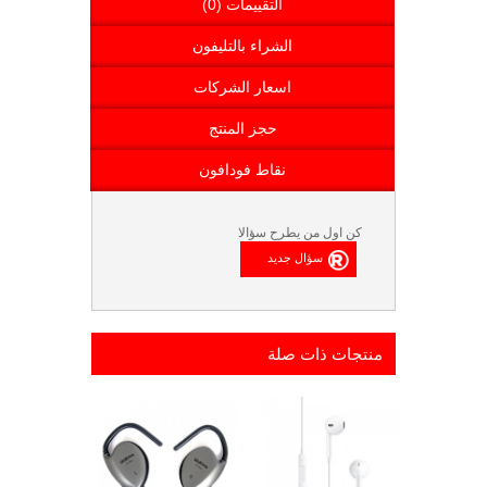
التقييمات (0)
الشراء بالتليفون
اسعار الشركات
حجز المنتج
نقاط فودافون
كن اول من يطرح سؤالا
منتجات ذات صلة