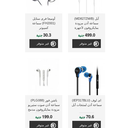
آبل (MD827ZM/B)
أوميجا فرى ستايل
سماعة أذن مزودة
(FH2001) سماعة
بمايكروفون لأجهزة
كمبيوتر
الأيفون
30.3
499.0
جنية
جنية
غير متوفر
غير متوفر
اى لوف (IEP317BLU)
باشن فور (PLG088)
سماعة أذن لمنتجات أبل
سماعة أذن صوت ستيريو
مزودة بمايكروفون مدمج
بالسلك و طول الكابل 1
199.0
70.6
جنية
جنية
متر و ذو لون أبيض
غير متوفر
غير متوفر