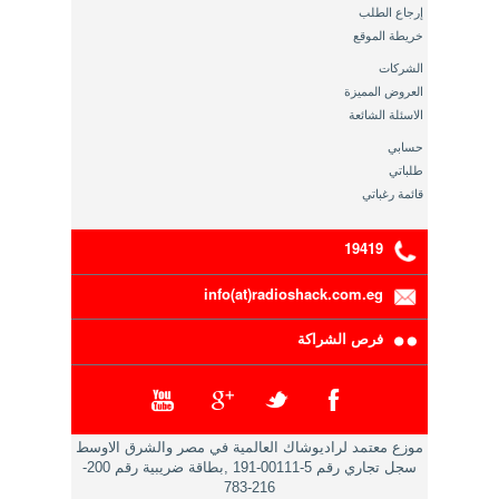
إرجاع الطلب
خريطة الموقع
الشركات
العروض المميزة
الاسئلة الشائعة
حسابي
طلباتي
قائمة رغباتي
19419
info(at)radioshack.com.eg
فرص الشراكة
موزع معتمد لراديوشاك العالمية في مصر والشرق الاوسط
سجل تجاري رقم 5-00111-191 ,بطاقة ضريبية رقم 200-
216-783