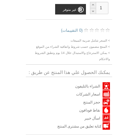
غير متوفر
(0 التقييمات)
> السعر شامل ضريبة المبيعات
> المنتج مضمون حسب شروط واتفاقية الشراء من الموقع
> يمكن الاسترجاع والاستبدال خلال 14 يوم وتطبق الشروط
والاحكام
يمكنك الحصول علي هذا المنتج عن طريق :
الشراء بالتليفون
اسعار الشركات
حجز المنتج
نقاط فودافون
اسأل خبير
كتابة تعليق من مشترى المنتج