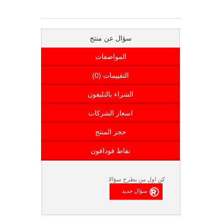
سؤال عن منتج
المواصفات
التقييمات (0)
الشراء بالتليفون
اسعار الشركات
حجز المنتج
نقاط فودافون
كن اول من يطرح سؤالا