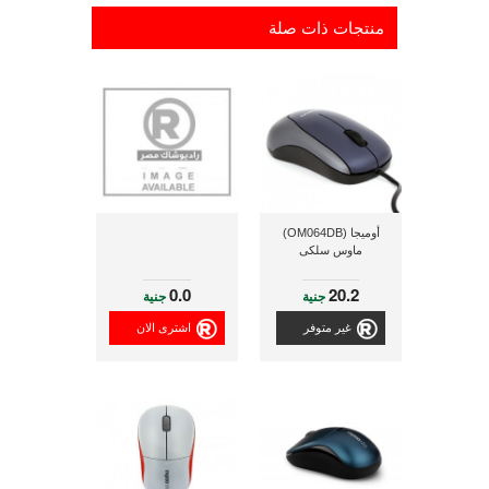
منتجات ذات صلة
أوميجا (OM064DB)
ماوس سلكى
0.0
20.2
جنية
جنية
غير متوفر
اشترى الان