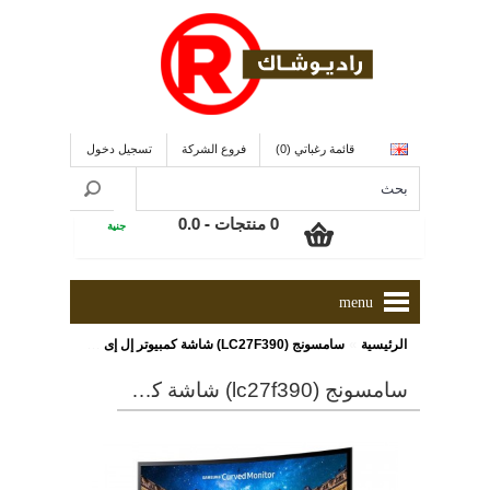
قائمة رغباتي (0)
فروع الشركة
تسجيل دخول
0 منتجات - 0.0
جنية
menu
»
الرئيسية
سامسونج (LC27F390) شاشة كمبيوتر إل إى دى مقاس 27 بوصة ذات زاوية إنحناء و الشاشة بتقنية الإنحياز العمودى VA
سامسونج (lc27f390) شاشة كمبيوتر إل إى دى مقاس 27 بوصة ذات زاوية إنحناء و الشاشة بتقنية الإنحياز العمودى va