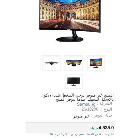
المنتج غير متوفر يرجي الضغط على الايكون
بالاسفل لتنبيهك عندما يتوفر المنتج
الشركة :
Samsung
النوع :
26-10286
حالة التوفر :
غير متوفر
4,535.0
جنية
هل وجدت نفس الكمية بسعر ارخص؟ اخبرنا من فضلك