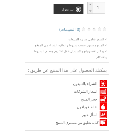
غير متوفر
(0 التقييمات)
> السعر شامل ضريبة المبيعات
> المنتج مضمون حسب شروط واتفاقية الشراء من الموقع
> يمكن الاسترجاع والاستبدال خلال 14 يوم وتطبق الشروط
والاحكام
يمكنك الحصول علي هذا المنتج عن طريق :
الشراء بالتليفون
اسعار الشركات
حجز المنتج
نقاط فودافون
اسأل خبير
كتابة تعليق من مشترى المنتج