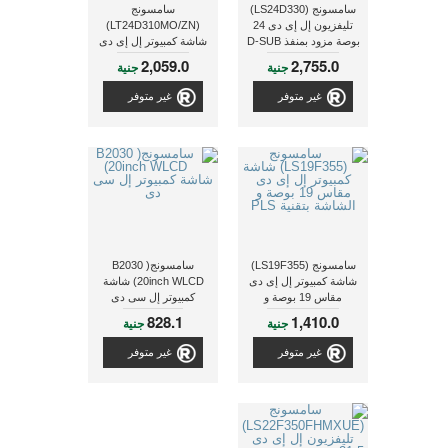
سامسونج (LS24D330)
سامسونج
تليفزيون إل إى دى 24
(LT24D310MO/ZN)
بوصة مزود بمنفذ D-SUB
شاشة كمبيوتر إل إى دى
ذات معدل حركة 60 هرتز
مقاس 23.6 بوصة
2,059.0
2,755.0
جنية
جنية
غير متوفر
غير متوفر
سامسونج (LS19F355)
سامسونج( B2030
شاشة كمبيوتر إل إى دى
20inch WLCD) شاشة
مقاس 19 بوصة و
كمبيوتر إل سى دى
الشاشة بتقنية PLS
828.1
1,410.0
جنية
جنية
غير متوفر
غير متوفر