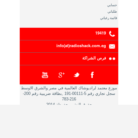
حسابي
طلباتي
قائمة رغباتي
19419
info(at)radioshack.com.eg
فرص الشراكة
موزع معتمد لراديوشاك العالمية في مصر والشرق الاوسط
سجل تجاري رقم 5-00111-191 ,بطاقة ضريبية رقم 200-
216-783
حقوق النشر محفوظة 2014