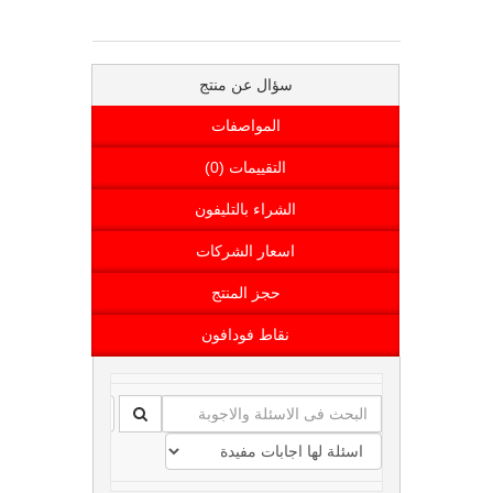
سؤال عن منتج
المواصفات
التقييمات (0)
الشراء بالتليفون
اسعار الشركات
حجز المنتج
نقاط فودافون