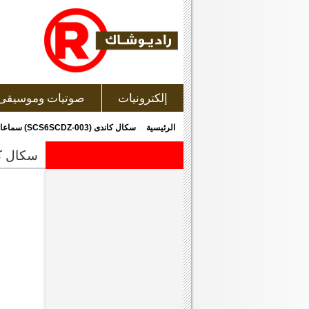
إلكترونيات
صوتيات وموسيقى
»
الرئيسية
سكال كاندى (SCS6SCDZ-003) سماعات رأس مزودة بمايك
سكال كاندى (scs6scdz-003)