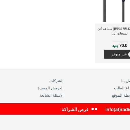
اى لوف (IEP317BLK) سماعة أذن
لمنتجات أبل
70.0
جنية
غير متوفر
ل بنا
الشركات
اع الطلب
العروض المميزة
طة الموقع
الاسئلة الشائعة
info(at)ra
فرص الشراكة
موزع معتمد لراديوشاك العالمية في مصر والشرق الاوسط
سجل تجاري رقم 5-00111-191 ,بطاقة ضريبية رقم 200-216-783
حقوق النشر محفوظة 2014