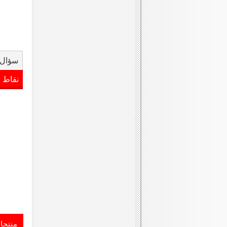
سؤال 
نقاط 
منتجا