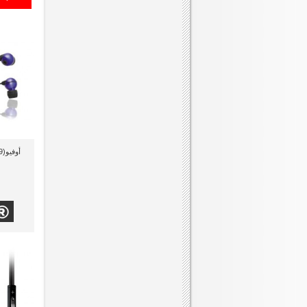
أوفيو(459-33) سماعة موبايل