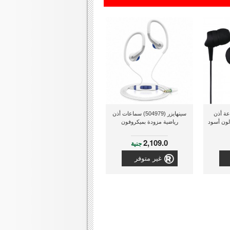
001) سماعة أذن
سينهايزر (504979) سماعات أذن
لون أسود
رياضية مزودة بميكروفون
2,109.0
جنية
غير متوفر