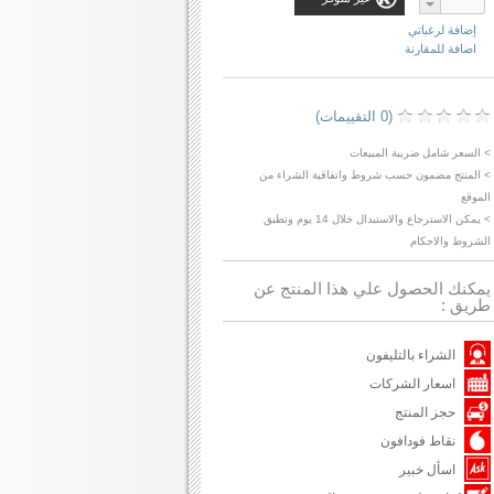
إضافة لرغباتي
اضافة للمقارنة
(0 التقييمات)
> السعر شامل ضريبة المبيعات
> المنتج مضمون حسب شروط واتفاقية الشراء من
الموقع
> يمكن الاسترجاع والاستبدال خلال 14 يوم وتطبق
الشروط والاحكام
يمكنك الحصول علي هذا المنتج عن
طريق :
الشراء بالتليفون
اسعار الشركات
حجز المنتج
نقاط فودافون
اسأل خبير