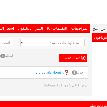
المواصفات
التقييمات (0)
الشراء بالتليفون
اسعار ال
عن منتج
فودافون
اسئلة
1
اجوبة
more details about it
1
عرض 1 الى 1 من 1 (1 صفحات)
ت ذات صلة