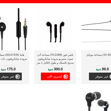
باشن فور (PLG088) سماعة أذن
هاما (37435
صوت ستيريو مزودة بمايكروفون
مزودة بمايكروفون, ذات 
مدمج بالسلك و طول الكابل 1 متر
و ذو لون أسود
175.0
300.0
99.9
جنية
جنية
جنية
غير متوفر
اشترى الان
غير متوفر