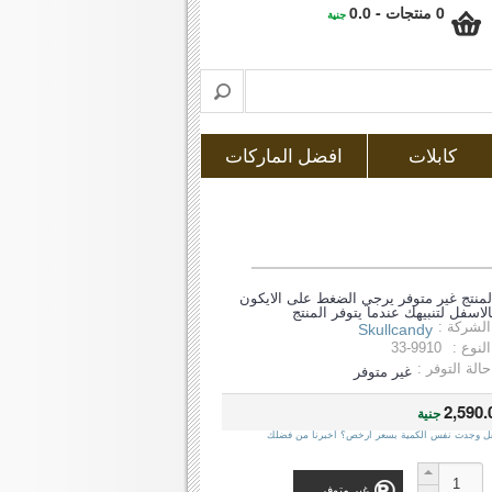
0 منتجات - 0.0
جنية
كابلات
افضل الماركات
لمنتج غير متوفر يرجي الضغط على الايكون
الاسفل لتنبيهك عندما يتوفر المنتج
الشركة :
Skullcandy
النوع :
33-9910
حالة التوفر :
غير متوفر
2,590.
جنية
ل وجدت نفس الكمية بسعر ارخص؟ اخبرنا من فضلك
غير متوفر