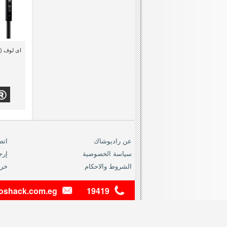
عن راديوشاك
اتص
سياسة الخصوصية
إرج
الشروط والاحكام
خري
dioshack.com.eg
19419