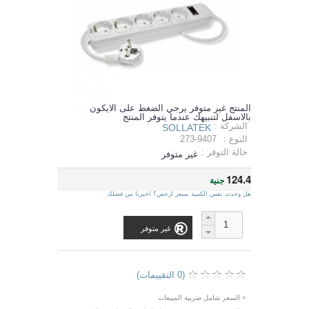
المنتج غير متوفر يرجي الضغط على الايكون
بالاسفل لتنبيهك عندما يتوفر المنتج
الشركة :
SOLLATEK
النوع :
273-9407
حالة التوفر :
غير متوفر
124.4
جنية
هل وجدت نفس الكمية بسعر ارخص؟ اخبرنا من فضلك
غير متوفر
(0 التقييمات)
> السعر شامل ضريبة المبيعات