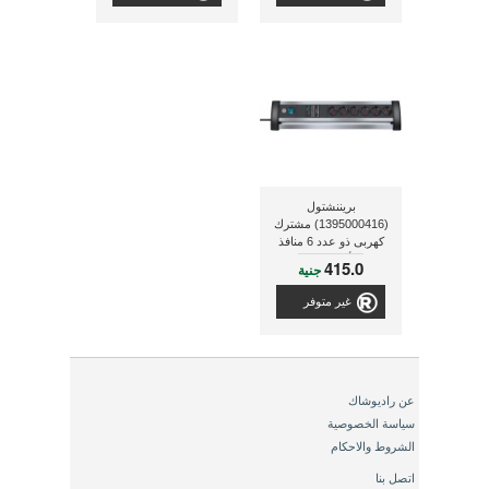
بريننشتول
(1395000416) مشترك
كهربى ذو عدد 6 منافذ
لحماية الأجهزة من تقلبات
415.0
جنية
التيار ذات شدة تيار 60
أمبير
غير متوفر
عن راديوشاك
سياسة الخصوصية
الشروط والاحكام
اتصل بنا