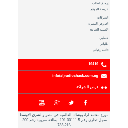
إرجاع الطلب
خريطة الموقع
الشركات
العروض المميزة
الاسئلة الشائعة
حسابي
طلباتي
قائمة رغباتي
19419
info(at)radioshack.com.eg
فرص الشراكة
موزع معتمد لراديوشاك العالمية في مصر والشرق الاوسط
سجل تجاري رقم 5-00111-191 ,بطاقة ضريبية رقم 200-
216-783