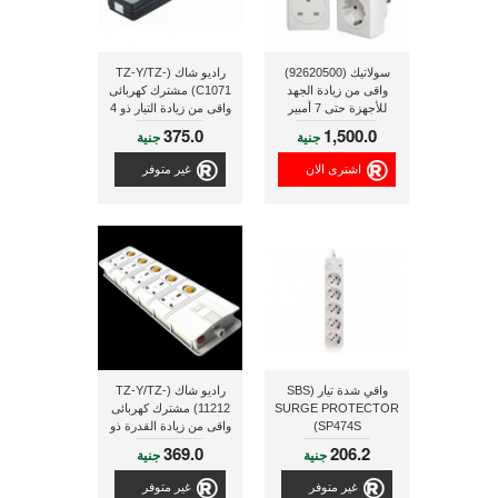
سولاتيك (92620500)
راديو شاك (TZ-Y/TZ-
واقى من زيادة الجهد
C1071) مشترك كهربائى
للأجهزة حتى 7 أمبير
واقى من زيادة التيار ذو 4
منافذ
375.0
1,500.0
جنية
جنية
اشترى الان
غير متوفر
واقي شدة تيار (SBS
راديو شاك (TZ-Y/TZ-
SURGE PROTECTOR
11212) مشترك كهربائى
SP474S)
واقى من زيادة القدرة ذو
5 منافذ
369.0
206.2
جنية
جنية
غير متوفر
غير متوفر