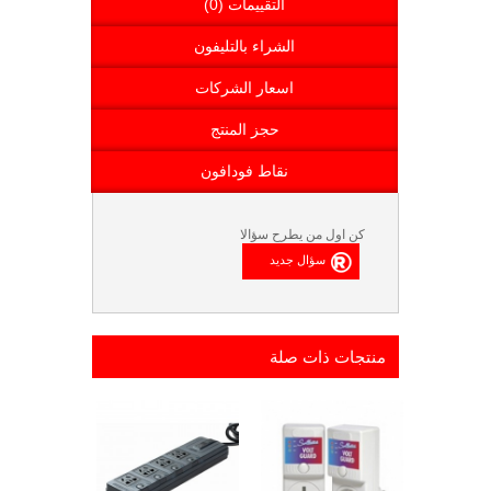
التقييمات (0)
الشراء بالتليفون
اسعار الشركات
حجز المنتج
نقاط فودافون
كن اول من يطرح سؤالا
منتجات ذات صلة