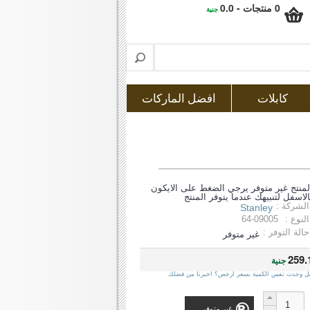
0 منتجات - 0.0
جنية
كابلات
افضل الماركات
لمنتج غير متوفر يرجي الضغط على الايكون
الاسفل لتنبيهك عندما يتوفر المنتج
الشركة :
Stanley
النوع :
64-09005
حالة التوفر :
غير متوفر
259.
جنية
ل وجدت نفس الكمية بسعر ارخص؟ اخبرنا من فضلك
غير متوفر