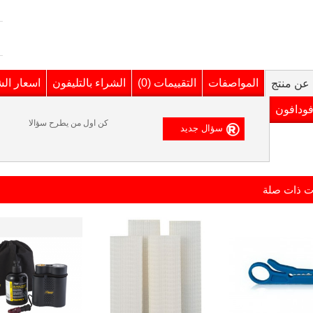
المواصفات
التقييمات (0)
الشراء بالتليفون
اسعار ال
عن منتج
فودافون
كن اول من يطرح سؤالا
ت ذات صلة