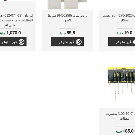
راديوشاك(2028-278) أداة تقشير
راديو شاك (6400258) شريط
إير مان 
أسلاك
لاصق
مللى لتر
1,070.0
89.8
19.0
جنية
جنية
جنية
غير متوفر
غير متوفر
غير متوفر
ستانلى (0-60-100) مجموعة
مفكات
185.0
جنية