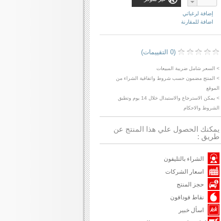
إضافة لرغباتي
اضافة للمقارنة
(0 التقييمات)
> السعر شامل ضريبة المبيعات
> المنتج مضمون حسب شروط واتفاقية الشراء من
الموقع
> يمكن الاسترجاع والاستبدال خلال 14 يوم وتطبق
الشروط والاحكام
يمكنك الحصول علي هذا المنتج عن
طريق :
الشراء بالتليفون
اسعار الشركات
حجز المنتج
نقاط فودافون
اسأل خبير