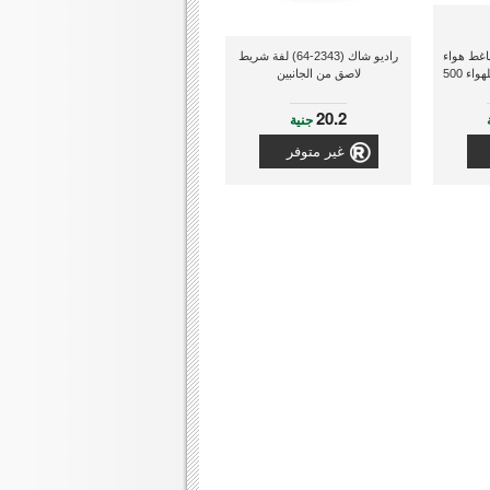
(72-074-012) ضاغط هواء
راديو شاك (2343-64) لفة شريط
للإطارات + مانع تسرب للهواء 500
لاصق من الجانبين
20.2
جنية
غير متوفر