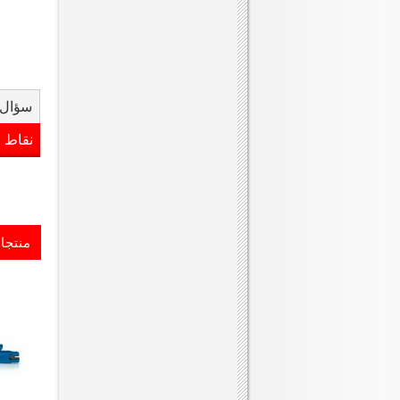
سؤال 
نقاط 
منتجا