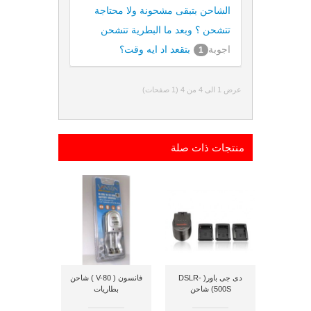
الشاحن بتبقى مشحونة ولا محتاجة
تتشحن ؟ وبعد ما البطرية تتشحن
اجوبة
بتقعد اد ايه وقت؟
1
عرض 1 الى 4 من 4 (1 صفحات)
منتجات ذات صلة
دى جى باور( DSLR-
فانسون ( V-80 ) شاحن
500S) شاحن
بطاريات