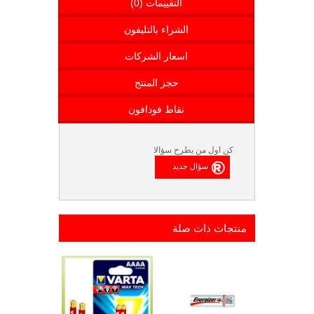
التقييمات (0)
الشراء بالتليفون
اسعار الشركات
حجز المنتج
نقاط فودافون
كن اول من يطرح سؤالا
منتجات ذات صلة