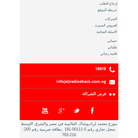
إرجاع الطلب
خريطة الموقع
الشركات
العروض المميزة
الاسئلة الشائعة
حسابي
طلباتي
قائمة رغباتي
19419
info(at)radioshack.com.eg
فرص الشراكة
موزع معتمد لراديوشاك العالمية في مصر والشرق الاوسط
سجل تجاري رقم 5-00111-191 ,بطاقة ضريبية رقم 200-
216-783