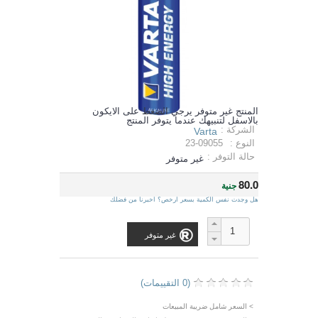
المنتج غير متوفر يرجي الضغط على الايكون
بالاسفل لتنبيهك عندما يتوفر المنتج
الشركة :
Varta
النوع :
23-09055
حالة التوفر :
غير متوفر
80.0
جنية
هل وجدت نفس الكمية بسعر ارخص؟ اخبرنا من فضلك
غير متوفر
(0 التقييمات)
> السعر شامل ضريبة المبيعات