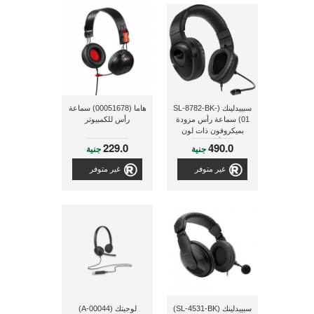
سبييدلينك (SL-8782-BK-
هاما (00051678) سماعة
01) سماعة رأس مزودة
رأس للكمبيوتر
بميكروفون ذات لون
أسود
229.0
490.0
جنية
جنية
غير متوفر
غير متوفر
سبييدلينك (SL-4531-BK)
لوجيتك (A-00044)