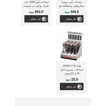
سماعة رأس مزودة
سماعة رأس H340 ذات
بميكروفون ومتوافقة مع
طرف يو إس بى ومزودة
أجهزة بلاى ستيشن 4
بميكروفون ذات لون
905.0
340.0
جنية
جنية
ذات لون أسود
أسود
غير متوفر
غير متوفر
هاما (00057179)
سماعات ستيريو داخل
الأذن للكمبيوتر
25.0
جنية
غير متوفر