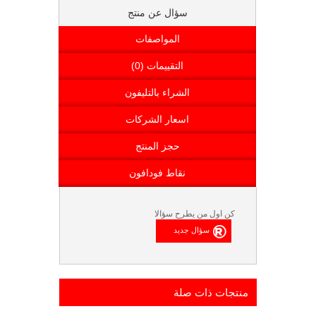
سؤال عن منتج
المواصفات
التقييمات (0)
الشراء بالتليفون
اسعار الشركات
حجز المنتج
نقاط فودافون
كن اول من يطرح سؤالا
منتجات ذات صلة