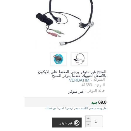
المنتج غير متوفر يرجي الضغط على الايكون
بالاسفل لتنبيهك عندما يتوفر المنتج
الشركة :
VERBATIM
النوع :
41683
حالة التوفر :
غير متوفر
69.0
جنية
هل وجدت نفس الكمية بسعر ارخص؟ اخبرنا من فضلك
غير متوفر