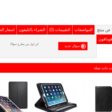
المواصفات
التقييمات (0)
الشراء بالتليفون
اسعار ال
عن منتج
فودافون
كن اول من يطرح سؤالا
ت ذات صلة