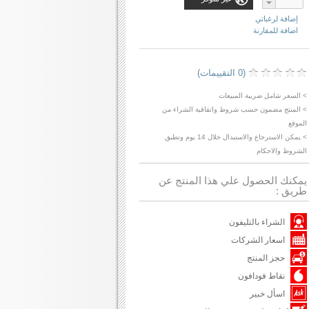
إضافة لرغباتي
اضافة للمقارنة
(0 التقييمات)
> السعر شامل ضريبة المبيعات
> المنتج مضمون حسب شروط واتفاقية الشراء من
الموقع
> يمكن الاسترجاع والاستبدال خلال 14 يوم وتطبق
الشروط والاحكام
يمكنك الحصول علي هذا المنتج عن
طريق :
الشراء بالتليفون
اسعار الشركات
حجز المنتج
نقاط فودافون
اسأل خبير