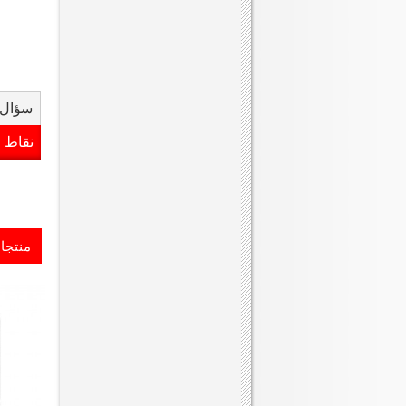
سؤال 
نقاط 
منتجا