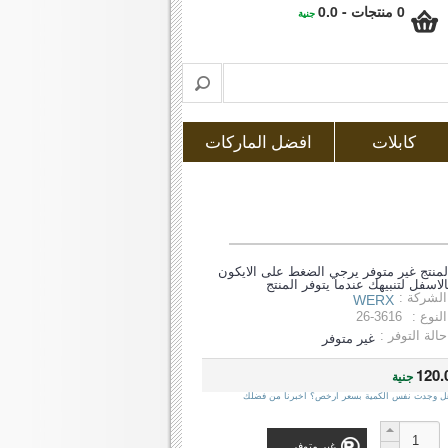
0 منتجات - 0.0
جنية
كابلات
افضل الماركات
لمنتج غير متوفر يرجي الضغط على الايكون
الاسفل لتنبيهك عندما يتوفر المنتج
الشركة :
WERX
النوع :
26-3616
حالة التوفر :
غير متوفر
120.
جنية
ل وجدت نفس الكمية بسعر ارخص؟ اخبرنا من فضلك
غير متوفر