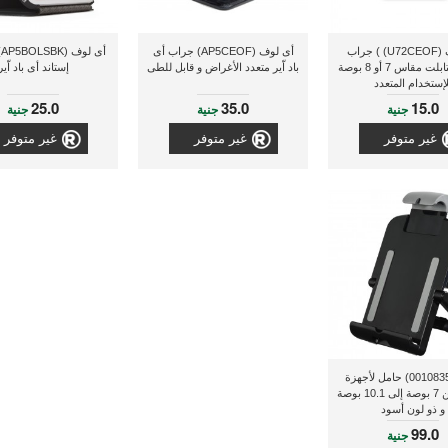
أى لوف (U72CEOF) ) جراب
أى لوف (AP5CEOF) جراب أى
أ
لأجهزة التابلت مقاس 7 أو 8 بوصة
باد اّير متعدد الأغراض و قابل للطى
إستاند أى باد اّير
لإستخدام المتعدد
25.0
35.0
15.0
جنية
جنية
جنية
غير متوفر
غير متوفر
غير متوفر
هاما (00108355) حامل لأجهزة
التابلت من 7 بوصة إلى 10.1 بوصة
و ذو لون أسود
99.0
جنية