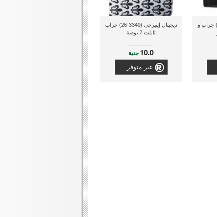
ى لوف (AP5BOLSBK) جراب و
ديجيتال إينيرجى (3340-26) جراب
تابلت 7 بوصة
10.0
جنية
غير متوفر