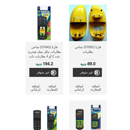
فارتا (57062) شاحن
فارتا (57642) شاحن
بطاريات
بطاريات نيكل ميتل هيدريد
عدد 2 أو 4 بطاربات ذات
مقاس AA/AAA و مزود
194.2
89.0
جنية
جنية
بعدد 4 بطاريات مقاس
AA سعة 2100 ملى أمبير
غير متوفر
غير متوفر
اضافة
إضافة
اضافة
إضافة
للمقارنة
لرغباتي
للمقارنة
لرغباتي