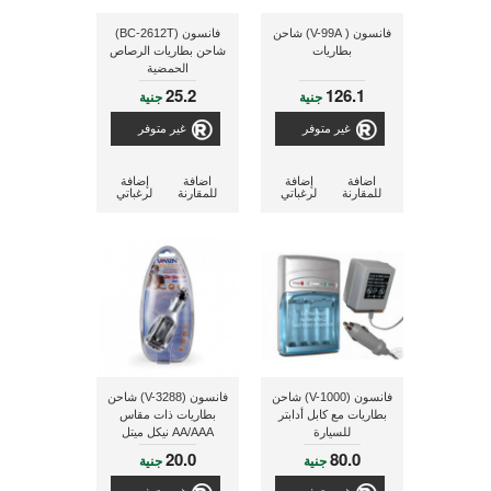
فانسون ( V-99A) شاحن
فانسون (BC-2612T)
بطاريات
شاحن بطاريات الرصاص
الحمضية
25.2
126.1
جنية
جنية
غير متوفر
غير متوفر
اضافة
إضافة
اضافة
إضافة
للمقارنة
لرغباتي
للمقارنة
لرغباتي
فانسون (V-1000) شاحن
فانسون (V-3288) شاحن
بطاريات مع كابل أدابتر
بطاريات ذات مقاس
للسيارة
AA/AAA نيكل ميتل
هيدريد/نيكل كادميوم
20.0
80.0
جنية
جنية