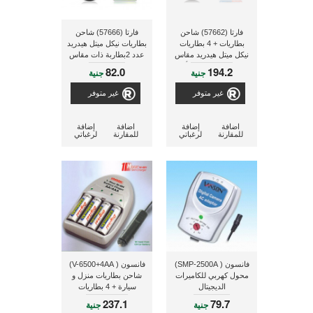
فارتا (57662) شاحن
فارتا (57666) شاحن
بطاريات + 4 بطاريات
بطاريات نيكل ميتل هيدريد
نيكل ميتل هيدريد مقاس
عدد 2بطاربة ذات مقاس
AA سعة 2400 ملى أمبير
AA/AAA
82.0
194.2
جنية
جنية
غير متوفر
غير متوفر
اضافة
إضافة
اضافة
إضافة
للمقارنة
لرغباتي
للمقارنة
لرغباتي
فانسون ( SMP-2500A)
فانسون ( V-6500+4AA)
محول كهربي للكاميرات
شاحن بطاريات منزل و
الديجيتال
سيارة + 4 بطاريات
237.1
79.7
جنية
جنية