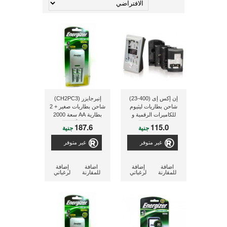
إن إكس إى (400-23)
إنيرجايزر (CH2PC3)
شاحن بطاريات ليثيوم
شاحن بطاريات صغير + 2
للكاميرات الرقمية و
بطارية AA سعة 2000
كاميرات الفيديو
ملى أمبير
187.6
115.0
جنية
جنية
غير متوفر
غير متوفر
اضافة
إضافة
اضافة
إضافة
للمقارنة
لرغباتي
للمقارنة
لرغباتي