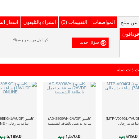
المواصفات
التقييمات (0)
الشراء بالتليفون
اسعار ال
عن منتج
فودافون
كن اول من يطرح سؤالا
ت ذات صلة
كاسيو (MTP-V004GL-7AUDF)
كاسيو (AD-S800WH-2AVDF)
ساعة يد رجالى
ساعة يد تعمل بالطاقة الشمسية
ساعة يد رجالى - ONLINE
5,199.0
1,570.0
619.0
جنية
جنية
جنية