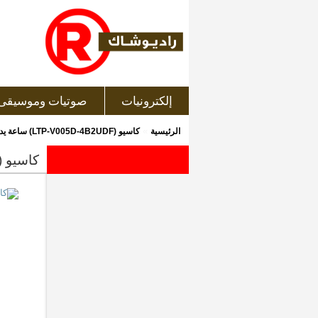
إلكترونيات
صوتيات وموسيقى
»
الرئيسية
كاسيو (LTP-V005D-4B2UDF) ساعة يد تناظرية
كاسيو (ltp-v005d-4b2udf) ساعة يد تناظر