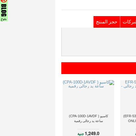
شركات
حجز المنتج
كاسيو (EFR-539BKG-1AVUDF)
كاسيو ( CPA-100D-1AVDF)
ساعة يد رجالى رقمية
1,249.0
جنية