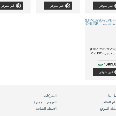
غير متوفر
غير متوفر
غير متوفر
كاسيو (LTP-1329D-2EVDF)
حريمي - ONLINE
1,489.
جنية
غير متوفر
ل بنا
الشركات
اع الطلب
العروض المميزة
طة الموقع
الاسئلة الشائعة