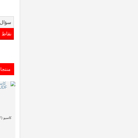
سؤال 
نقاط 
منتجا