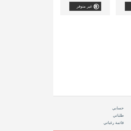
غير متوفر
حسابي
طلباتي
قائمة رغباتي