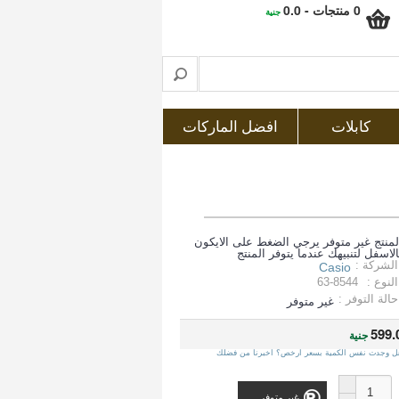
0 منتجات - 0.0
جنية
كابلات
افضل الماركات
لمنتج غير متوفر يرجي الضغط على الايكون
الاسفل لتنبيهك عندما يتوفر المنتج
الشركة :
Casio
النوع :
63-8544
حالة التوفر :
غير متوفر
599.
جنية
ل وجدت نفس الكمية بسعر ارخص؟ اخبرنا من فضلك
غير متوفر