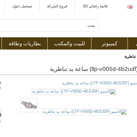
قائمة رغباتي (0)
فروع الشركة
تسجيل دخول
كمبيوتر
للبيت والمكتب
بطاريات وطاقة
ية
ا
ب
0
ه