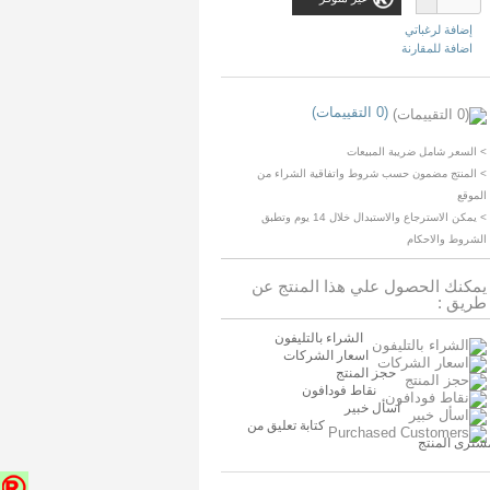
إضافة لرغباتي
اضافة للمقارنة
(0 التقييمات)
> السعر شامل ضريبة المبيعات
> المنتج مضمون حسب شروط واتفاقية الشراء من
الموقع
> يمكن الاسترجاع والاستبدال خلال 14 يوم وتطبق
الشروط والاحكام
يمكنك الحصول علي هذا المنتج عن
طريق :
الشراء بالتليفون
اسعار الشركات
حجز المنتج
نقاط فودافون
اسأل خبير
كتابة تعليق من
شترى المنتج