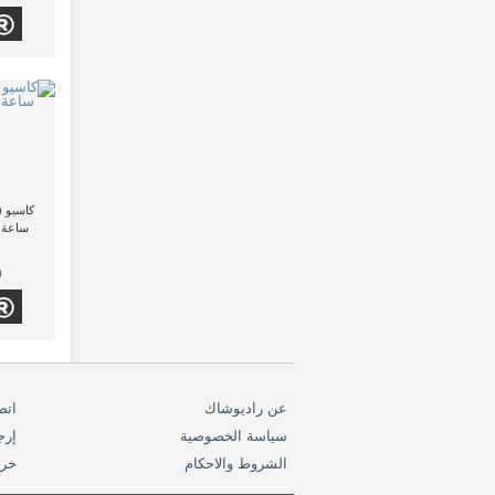
ساعة يد 
0
عن راديوشاك
اتص
سياسة الخصوصية
إرج
الشروط والاحكام
خري