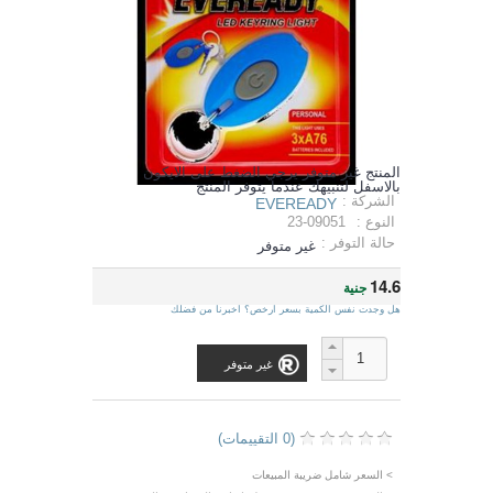
المنتج غير متوفر يرجي الضغط على الايكون
بالاسفل لتنبيهك عندما يتوفر المنتج
الشركة :
EVEREADY
النوع :
23-09051
حالة التوفر :
غير متوفر
14.6
جنية
هل وجدت نفس الكمية بسعر ارخص؟ اخبرنا من فضلك
غير متوفر
(0 التقييمات)
> السعر شامل ضريبة المبيعات