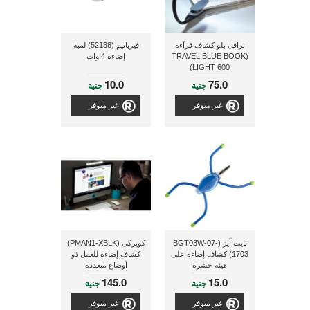
ترافل بلو كشاف قرآءة
فيرباتيم (52138) لمبة
(TRAVEL BLUE BOOK
إضاءة 4 وات
LIGHT 600)
10.0
75.0
جنية
جنية
غير متوفر
غير متوفر
نايت اّيز (BGT03W-07-
كويركى (PMAN1-XBLK)
1703) كشاف إضاءة على
كشاف إضاءة للعمل ذو
هيئة حشرة
أوضاع متعددة
145.0
15.0
جنية
جنية
غير متوفر
غير متوفر