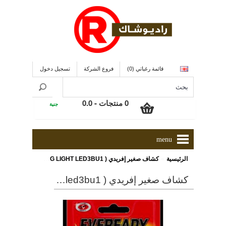
قائمة رغباتي (0)
فروع الشركة
تسجيل دخول
0 منتجات - 0.0
جنية
menu
»
الرئيسية
كشاف صغير إفريدي ( EVEREADY LED KEY RING LIGHT LED3BU1 )
كشاف صغير إفريدي ( eveready led key ring light led3bu1 )