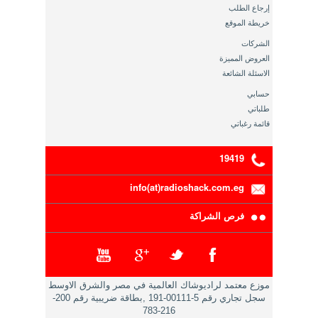
إرجاع الطلب
خريطة الموقع
الشركات
العروض المميزة
الاسئلة الشائعة
حسابي
طلباتي
قائمة رغباتي
19419
info(at)radioshack.com.eg
فرص الشراكة
موزع معتمد لراديوشاك العالمية في مصر والشرق الاوسط
سجل تجاري رقم 5-00111-191 ,بطاقة ضريبية رقم 200-
216-783