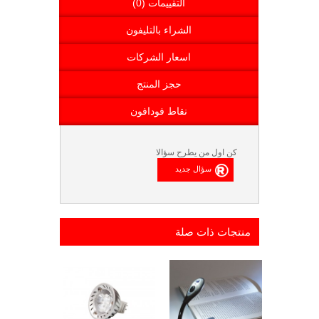
التقييمات (0)
الشراء بالتليفون
اسعار الشركات
حجز المنتج
نقاط فودافون
كن اول من يطرح سؤالا
منتجات ذات صلة