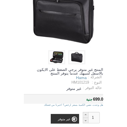
المنتج غير متوفر يرجي الضغط على الايكون
بالاسفل لتنبيهك عندما يتوفر المنتج
الشركة :
Hama
النوع :
HM101219
حالة التوفر :
غير متوفر
699.0
جنية
هل وجدت نفس الكمية بسعر ارخص؟ اخبرنا من فضلك
غير متوفر