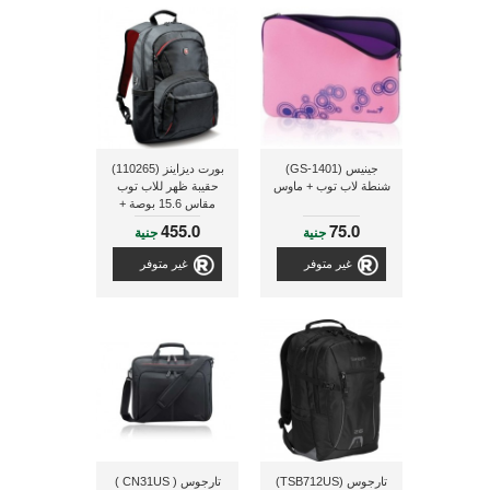
جينيس (GS-1401)
بورت ديزاينز (110265)
شنطة لاب توب + ماوس
حقيبة ظهر للاب توب
مقاس 15.6 بوصة +
جينيس بطارية شحن
455.0
75.0
جنية
جنية
خارجية محمولة سعة
2600 ملى أمبير (ECO-
غير متوفر
غير متوفر
U261)
تارجوس (TSB712US)
تارجوس ( CN31US )