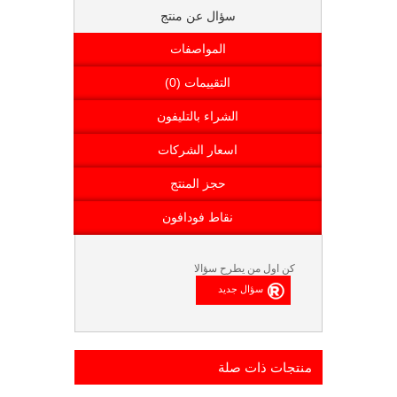
سؤال عن منتج
المواصفات
التقييمات (0)
الشراء بالتليفون
اسعار الشركات
حجز المنتج
نقاط فودافون
كن اول من يطرح سؤالا
منتجات ذات صلة