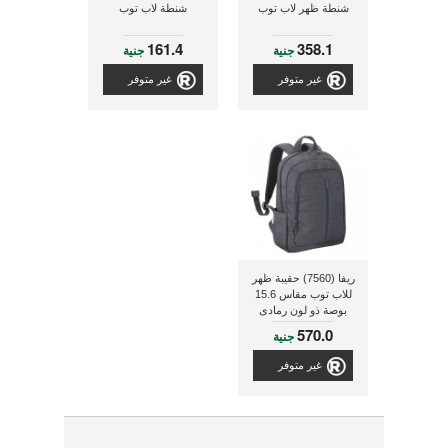
شنطة ظهر لاب توب
شنطة لاب توب
161.4
358.1
جنية
جنية
غير متوفر
غير متوفر
ريفا (7560) حقيبة ظهر
للاب توب مقاس 15.6
بوصة ذو لون رمادى
570.0
جنية
غير متوفر