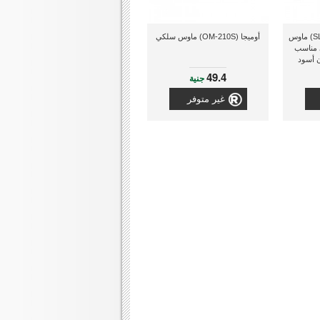
سبيد لينك (SL-680007-BK) ماوس
أوميجا (OM-210S) ماوس سلكي
 مناسب
ن أسود
49.4
جنية
غير متوفر