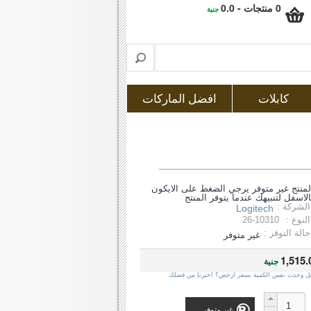
0 منتجات - 0.0
جنية
كابلات
افضل الماركات
لمنتج غير متوفر يرجي الضغط على الايكون
الاسفل لتنبيهك عندما يتوفر المنتج
الشركة :
Logitech
النوع :
26-10310
حالة التوفر :
غير متوفر
1,515.
جنية
ل وجدت نفس الكمية بسعر ارخص؟ اخبرنا من فضلك
غير متوفر