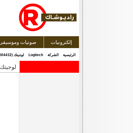
إلكترونيات
صوتيات وموسيقى
»
»
»
الرئيسية
الشركة
Logitech
لوجيتك (004432-910) ماوس بلوتوث, ذو لون رمادى
لوجيتك (004432-910) ماوس بلوتوث, ذو ل