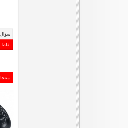
سؤال 
نقاط 
منتجا