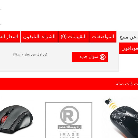
المواصفات
التقييمات (0)
الشراء بالتليفون
اسعار ال
عن منتج
فودافون
كن اول من يطرح سؤالا
ت ذات صلة