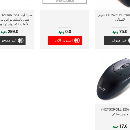
جينيس (TRAVELER 6000) ماوس
لاسلكى
يعمل بالسلك يو إس بى
لألعاب الكمبيوتر ذو لو
299.0
0.0
75.0
جنية
جنية
جنية
غير متوفر
اشترى الان
غير متوفر
جينيس (NETSCROLL 120)
ماوس سلكي
17.6
جنية