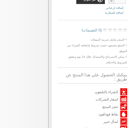
إضافة لرغباتي
اضافة للمقارنة
(0 التقييمات)
> السعر شامل ضريبة المبيعات
> المنتج مضمون حسب شروط واتفاقية الشراء من
الموقع
> يمكن الاسترجاع والاستبدال خلال 14 يوم وتطبق
الشروط والاحكام
يمكنك الحصول علي هذا المنتج عن
طريق :
الشراء بالتليفون
اسعار الشركات
حجز المنتج
نقاط فودافون
اسأل خبير