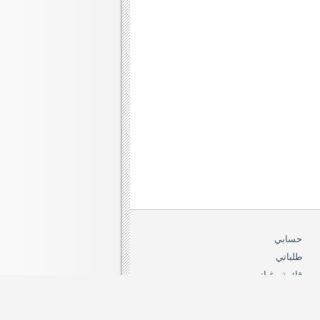
حسابي
طلباتي
قائمة رغباتي