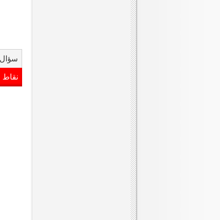
سؤال 
نقاط 