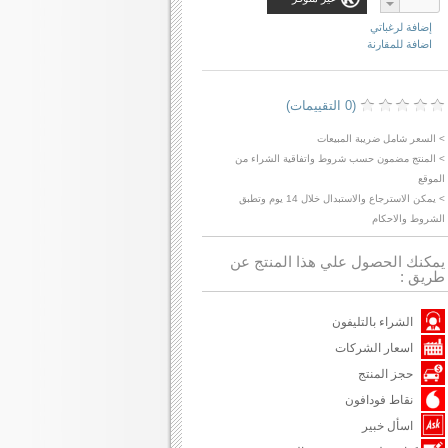
إضافة لرغباتي
اضافة للمقارنة
(0 التقييمات)
> السعر شامل ضريبة المبيعات
> المنتج مضمون حسب شروط واتفاقية الشراء من
الموقع
> يمكن الاسترجاع والاستبدال خلال 14 يوم وتطبق
الشروط والاحكام
يمكنك الحصول علي هذا المنتج عن
طريق :
الشراء بالتليفون
اسعار الشركات
حجز المنتج
نقاط فودافون
اسأل خبير