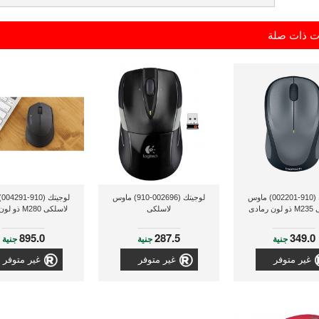
ت ذات صلة
لوجيتك (910-002201) ماوس
لوجيتك (002696-910) ماوس
لو
رمادى
لاسلكى
لاسلكى M280 ذو لون أسود
895.0
287.5
349.0
جنية
جنية
جنية
غير متوفر
غير متوفر
غير متوفر