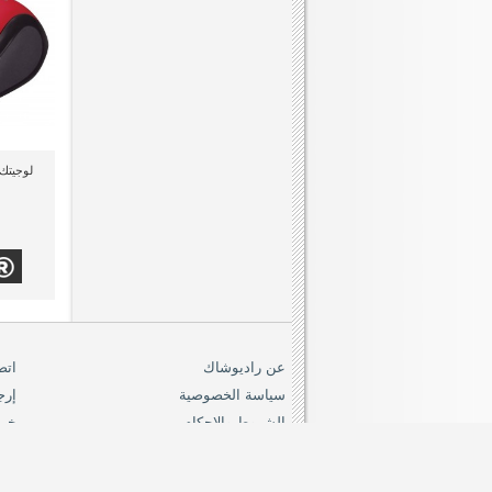
عن راديوشاك
اتص
سياسة الخصوصية
إرج
الشروط والاحكام
خري
dioshack.com.eg
19419