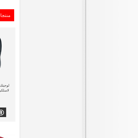
منتجا
لاسلكى M235 ذو لون 