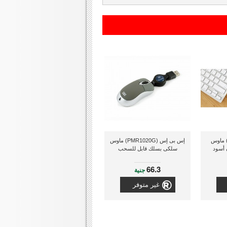
جيتك (910-004291) ماوس
إس بى إس (PMR1020G) ماوس
سلكى بسلك قابل للسحب
66.3
جنية
غير متوفر