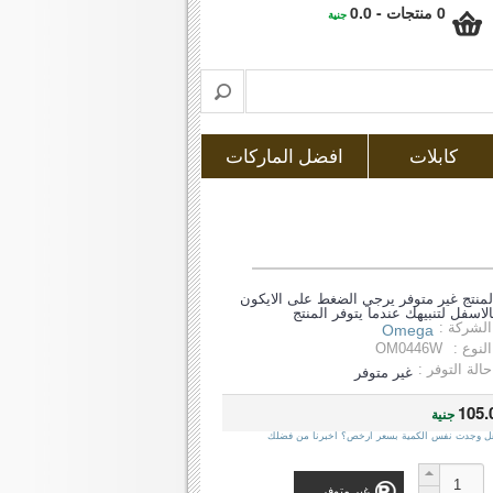
0 منتجات - 0.0
جنية
كابلات
افضل الماركات
لمنتج غير متوفر يرجي الضغط على الايكون
الاسفل لتنبيهك عندما يتوفر المنتج
الشركة :
Omega
النوع :
OM0446W
حالة التوفر :
غير متوفر
105.
جنية
ل وجدت نفس الكمية بسعر ارخص؟ اخبرنا من فضلك
غير متوفر