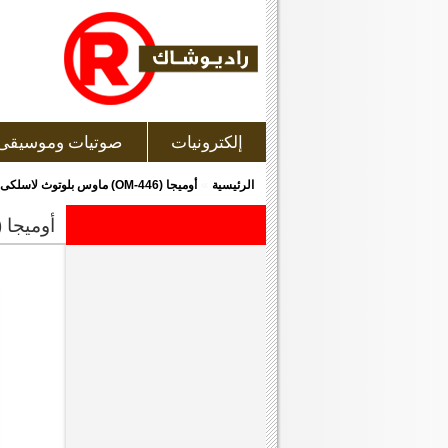
إلكترونيات
صوتيات وموسيقى
»
الرئيسية
أوميجا (OM-446) ماوس بلوتوث لاسلكى, ذو لون أبيض [42601]
أوميجا (om-446) ماوس بلوتوث لاسلكى, ذو لون أبيض [601