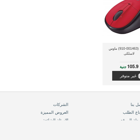
لوجيتك (001463-910) ماوس
لاسلكى
105.9
جنية
غير متوفر
ل بنا
الشركات
اع الطلب
العروض المميزة
طة الموقع
الاسئلة الشائعة
info(at)ra
فرص الشراكة