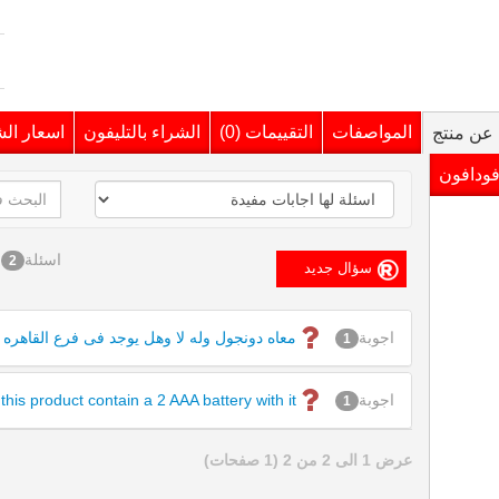
المواصفات
التقييمات (0)
الشراء بالتليفون
اسعار ال
عن منتج
فودافون
اسئلة
2
اجوبة
معاه دونجول وله لا وهل يوجد فى فرع القاهره
1
اجوبة
 this product contain a 2 AAA battery with it
1
عرض 1 الى 2 من 2 (1 صفحات)