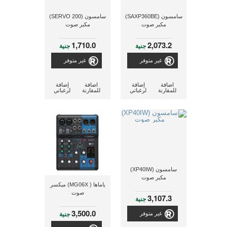
سامسون (SAXP360BE)
سامسون (SERVO 200)
مكبر صوت
مكبر صوت
1,710.0
2,073.2
جنية
جنية
غير متوفر
غير متوفر
اضافة
إضافة
اضافة
إضافة
للمقارنة
لرغباتي
للمقارنة
لرغباتي
سامسون (XP40IW)
مكبر صوت
ياماها ( MG06X) ميكسر
صوت
3,107.3
جنية
3,500.0
جنية
غير متوفر