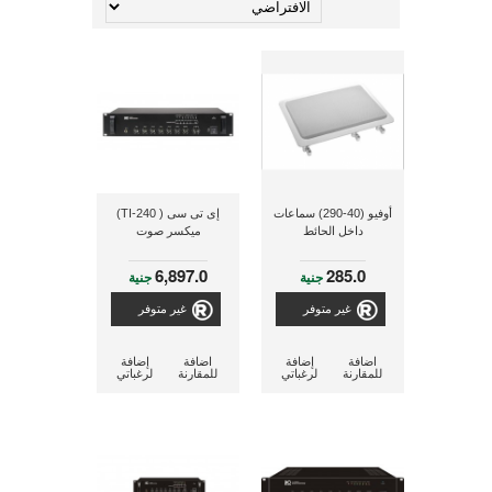
أوفيو (40-290) سماعات
إى تى سى ( TI-240)
داخل الحائط
ميكسر صوت
6,897.0
285.0
جنية
جنية
غير متوفر
غير متوفر
اضافة
إضافة
اضافة
إضافة
للمقارنة
لرغباتي
للمقارنة
لرغباتي