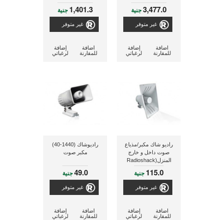
1,401.3
3,477.0
جنية
جنية
غير متوفر
غير متوفر
اضافة
إضافة
اضافة
إضافة
للمقارنة
لرغباتي
للمقارنة
لرغباتي
راديو شاك مكبر/مذياع
راديوشاك (1440-40)
صوت داخل و خارج
مكبر صوت
المنزل(Radioshack
100-Watt PA
49.0
115.0
جنية
جنية
Indoor/Outdoor
Powerhorn® Speaker)
غير متوفر
غير متوفر
اضافة
إضافة
اضافة
إضافة
للمقارنة
لرغباتي
للمقارنة
لرغباتي