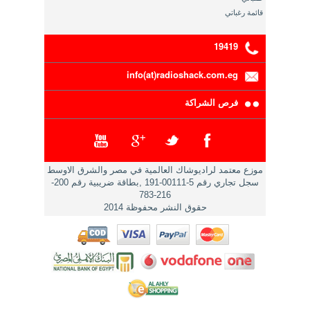
قائمة رغباتي
19419
info(at)radioshack.com.eg
فرص الشراكة
موزع معتمد لراديوشاك العالمية في مصر والشرق الاوسط
سجل تجاري رقم 5-00111-191 ,بطاقة ضريبية رقم 200-
216-783
حقوق النشر محفوظة 2014