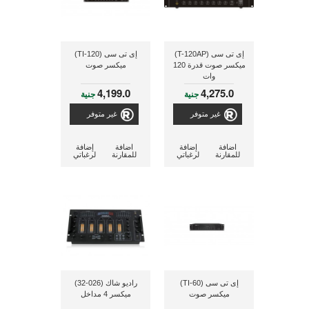
إى تى سى (T-120AP)
إى تى سى (TI-120)
ميكسر صوت قدرة 120
ميكسر صوت
وات
4,199.0
4,275.0
جنية
جنية
غير متوفر
غير متوفر
اضافة
إضافة
اضافة
إضافة
للمقارنة
لرغباتي
للمقارنة
لرغباتي
إى تى سى (TI-60)
راديو شاك (026-32)
ميكسر صوت
ميكسر 4 مداخل