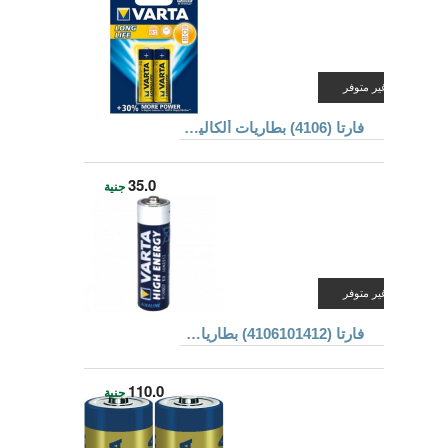
غير متوفر
فارتا (4106) بطاريات ألكالين مقاس AA
35.0
جنية
غير متوفر
فارتا (4106101412) بطاريات ألكالين
110.0
جنية