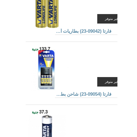
غير متوفر
فارتا (09042-23) بطاريات ألكالين
133.7
جنية
غير متوفر
فارتا (09054-23) شاحن بطاريات
37.3
جنية