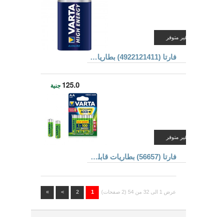
غير متوفر
فارتا (4922121411) بطاريات ألكالين
125.0
جنية
غير متوفر
فارتا (56657) بطاريات قابلة للشحن مقاس AA
عرض 1 الى 32 من 54 (2 صفحات)
1
2
>
»