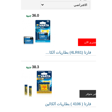
36.0
جنية
فارتا (4LR61) بطاريات ألكالين
38.3
جنية
غير متوفر
فارتا ( 4106 ) بطاريات ألكالين