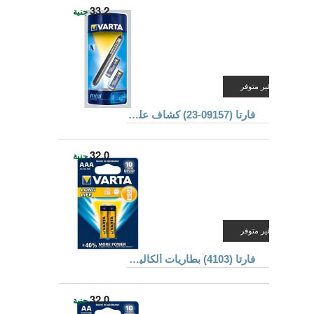
33.2
جنية
غير متوفر
فارتا (09157-23) كشاف علي هيئة قلم
32.0
جنية
غير متوفر
فارتا (4103) بطاريات ألكالين مقاس AAA
32.0
جنية