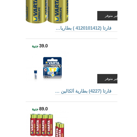
غير متوفر
فارتا (4120101412 ) بطاريات ألكالين
39.0
جنية
غير متوفر
فارتا (4227) بطارية ألكالين مقاس 27A
89.0
جنية