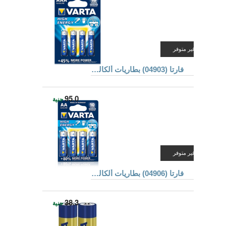
غير متوفر
فارتا (04903) بطاريات ألكالين مقاس AAA
95.0
جنية
غير متوفر
فارتا (04906) بطاريات ألكالين مقاس AA
38.3
جنية