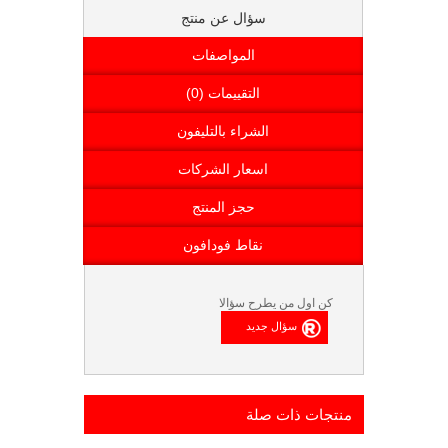
سؤال عن منتج
المواصفات
التقييمات (0)
الشراء بالتليفون
اسعار الشركات
حجز المنتج
نقاط فودافون
كن اول من يطرح سؤالا
منتجات ذات صلة