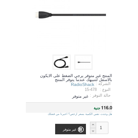
المنتج غير متوفر يرجي الضغط على الايكون
بالاسفل لتنبيهك عندما يتوفر المنتج
الشركة :
RadioShack
النوع :
15-478
حالة التوفر :
غير متوفر
116.0
جنية
هل وجدت نفس الكمية بسعر ارخص؟ اخبرنا من فضلك
غير متوفر