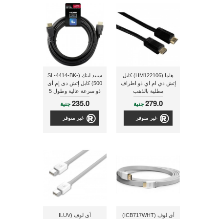
هاما (HM122106) كابل
سبيد لينك (SL-4414-BK-
إتش دي ام اي ذو اطراف
500) كابل إتش دى إم أى
مطلية بالذهب
ذو سرعة عالية وطول 5
متر
235.0
279.0
جنية
جنية
غير متوفر
غير متوفر
أى لوف (ICB717WHT)
أى لوف (ILUV