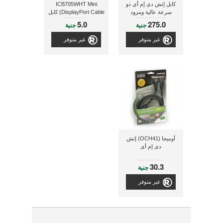
كابل إتش دى إم أى ذو
ICB705WHT Mini
سرعة عالية ومزود
DisplayPort Cable) كابل
بخاصية توصيل الإنترنت ذو
اتش دي ام اي
5.0
275.0
جنية
جنية
طول 1.8 متر
غير متوفر
غير متوفر
أوميجا (OCH41) إتش
دى إم أى
30.3
جنية
غير متوفر