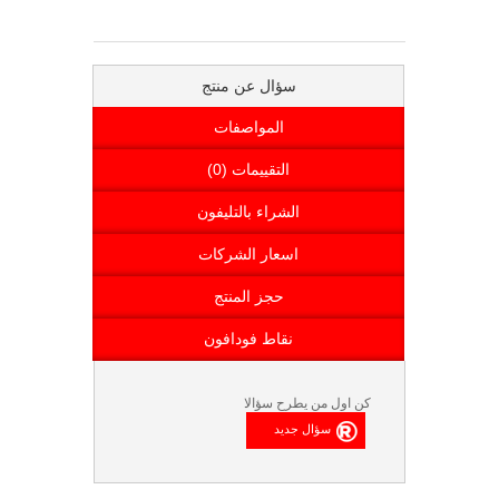
سؤال عن منتج
المواصفات
التقييمات (0)
الشراء بالتليفون
اسعار الشركات
حجز المنتج
نقاط فودافون
كن اول من يطرح سؤالا