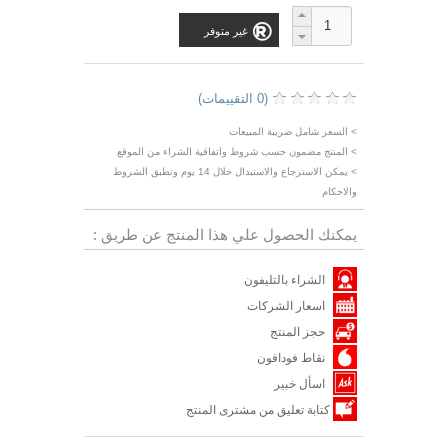
غير متوفر
(0 التقييمات)
> السعر شامل ضريبة المبيعات
> المنتج مضمون حسب شروط واتفاقية الشراء من الموقع
> يمكن الاسترجاع والاستبدال خلال 14 يوم وتطبق الشروط
والاحكام
يمكنك الحصول علي هذا المنتج عن طريق :
الشراء بالتليفون
اسعار الشركات
حجز المنتج
نقاط فودافون
اسأل خبير
كتابة تعليق من مشترى المنتج