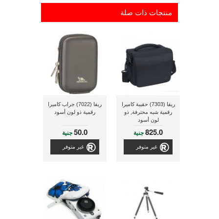
منتجات ذات صلة
ريفا (7303) حقيبة كاميرا
ريفا (7022) جراب كاميرا
رقمية شبه محترفة, ذو
رقمية ذو لون أسود
لون أسود
50.0
825.0
جنية
جنية
غير متوفر
غير متوفر