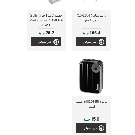
راديوشاك ( 1186-16)
حقيبة كاميرا جولا (Golla
حامل كاميرا
Madge white CAMERA
CASE)
25.2
156.4
جنية
جنية
غير متوفر
غير متوفر
هاما (00103858) حقيبة
كاميرا
15.0
جنية
غير متوفر