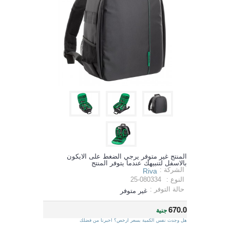
المنتج غير متوفر يرجي الضغط على الايكون
بالاسفل لتنبيهك عندما يتوفر المنتج
الشركة :
Riva
النوع :
25-080334
حالة التوفر :
غير متوفر
670.0
جنية
هل وجدت نفس الكمية بسعر ارخص؟ اخبرنا من فضلك