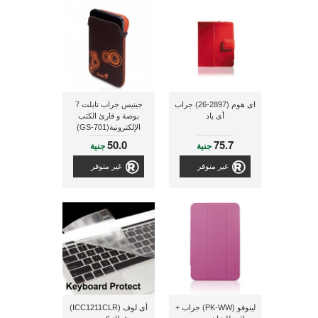
اى هوم (2897-26) جراب
جينيس جراب تابلت 7
أى باد
بوصة و قارئ الكتب
الإلكترونية(GS-701)
50.0
75.7
جنية
جنية
غير متوفر
غير متوفر
لينوفو (PK-WW) جراب +
أى لوف (ICC1211CLR)