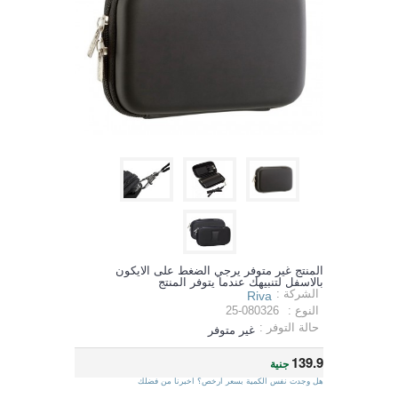
المنتج غير متوفر يرجي الضغط على الايكون
بالاسفل لتنبيهك عندما يتوفر المنتج
الشركة :
Riva
النوع :
25-080326
حالة التوفر :
غير متوفر
139.9
جنية
هل وجدت نفس الكمية بسعر ارخص؟ اخبرنا من فضلك