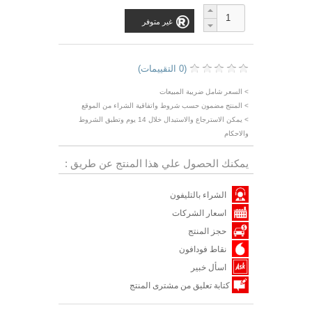
غير متوفر
(0 التقييمات)
> السعر شامل ضريبة المبيعات
> المنتج مضمون حسب شروط واتفاقية الشراء من الموقع
> يمكن الاسترجاع والاستبدال خلال 14 يوم وتطبق الشروط
والاحكام
يمكنك الحصول علي هذا المنتج عن طريق :
الشراء بالتليفون
اسعار الشركات
حجز المنتج
نقاط فودافون
اسأل خبير
كتابة تعليق من مشترى المنتج