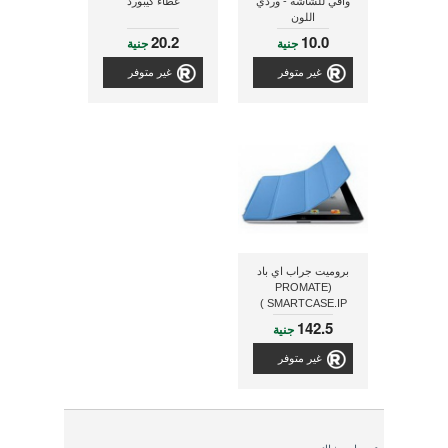
واقي للشاشه - وردي
غطاء كيبورد
اللون
20.2
10.0
جنية
جنية
غير متوفر
غير متوفر
بروميت جراب اي باد
(PROMATE
SMARTCASE.IP )
142.5
جنية
غير متوفر