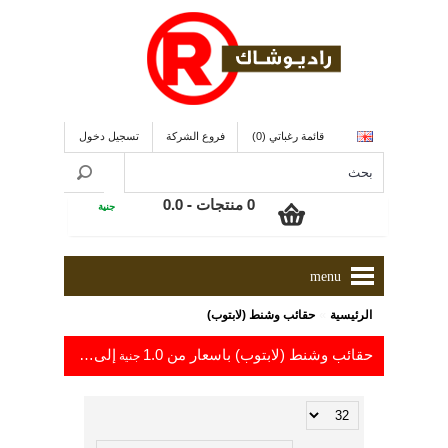
قائمة رغباتي (0)
فروع الشركة
تسجيل دخول
0 منتجات - 0.0
جنية
menu
»
الرئيسية
حقائب وشنط (لابتوب)
حقائب وشنط (لابتوب) باسعار من 1.0
إلى 1,299.0
جنية
جنية