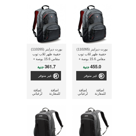
بورت ديزاينز (110265)
بورت ديزاينز (110265)
حقيبة ظهر للاب توب
حقيبة ظهر للاب توب
مقاس 15.6 بوصة +
مقاس 15.6 بوصة +
جينيس بطارية شحن
ماوس لاسلكى جينيس
361.7
455.0
جنية
جنية
خارجية محمولة سعة
(905) + سماعة رأس
2600 ملى أمبير (ECO-
جينيس للكمبيوتر (HS-
غير متوفر
غير متوفر
200C)
U261)
اضافة
إضافة
اضافة
إضافة
للمقارنة
لرغباتي
للمقارنة
لرغباتي