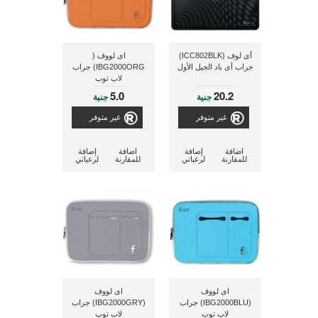
أى لوف (ICC802BLK)
اى لووف (
جراب أى باد الجيل الأول
IBG2000ORG) جراب
لاب توب
5.0
20.2
جنية
جنية
غير متوفر
غير متوفر
اضافة
إضافة
اضافة
إضافة
للمقارنة
لرغباتي
للمقارنة
لرغباتي
اى لووف
اى لووف
(IBG2000BLU) جراب
(IBG2000GRY) جراب
لاب توب
لاب توب