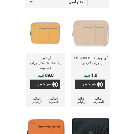
آى لووف (IBG2000BGE
أى لوف
) جراب لاب توب
(IBG2010ORG) جراب
لاب توب
89.8
1.0
جنية
جنية
غير متوفر
غير متوفر
اضافة
إضافة
اضافة
إضافة
للمقارنة
لرغباتي
للمقارنة
لرغباتي