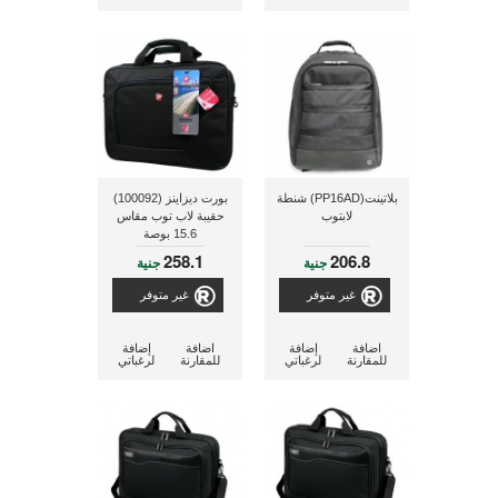
بلاتينت(PP16AD) شنطة
بورت ديزاينز (100092)
لابتوب
حقيبة لاب توب مقاس
15.6 بوصة
258.1
206.8
جنية
جنية
غير متوفر
غير متوفر
اضافة
إضافة
اضافة
إضافة
للمقارنة
لرغباتي
للمقارنة
لرغباتي